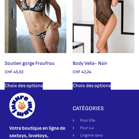
Soutien gorge Froufrou
Body Velia- Noir
CHF
45,53
CHF
42,24
Choix des options
Choix des options
CATÉGORIES
Pour Elle
Votre boutique en ligne de
Pour Lui
sextoys, lovetoys,
Lingerie sexy