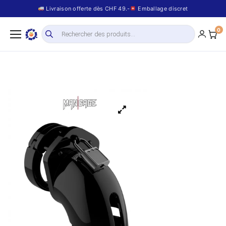
Livraison offerte dès CHF 49.-
Emballage discret
0