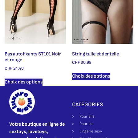
Bas autofixants ST101 Noir
String tulle et dentelle
et rouge
CHF
30,98
CHF
24,40
Choix des options
Choix des options
CATÉGORIES
Pour Elle
Votre boutique en ligne de
Pour Lui
sextoys, lovetoys,
Lingerie sexy