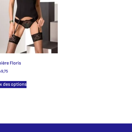
ière Floris
9,75
x des options