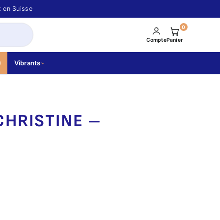
t en Suisse
0
Compte
Panier
Vibrants
CHRISTINE –