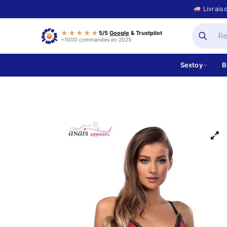
Livrais
★★★★★
5/5
Google
& Trustpilot
+1000 commandes en 2025
Sextoy
B