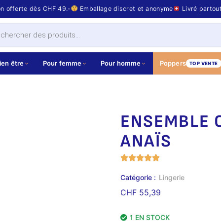
on offerte dès CHF 49.-
Emballage discret et anonyme
Livré partou
ien être
Pour femme
Pour homme
Poppers
TOP VENTE
ENSEMBLE 
ANAÏS
Catégorie :
Lingerie
CHF
55,39
1 EN STOCK