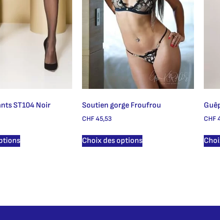
ants ST104 Noir
Soutien gorge Froufrou
Guêp
CHF
45,53
CHF
4
ptions
Choix des options
Choi