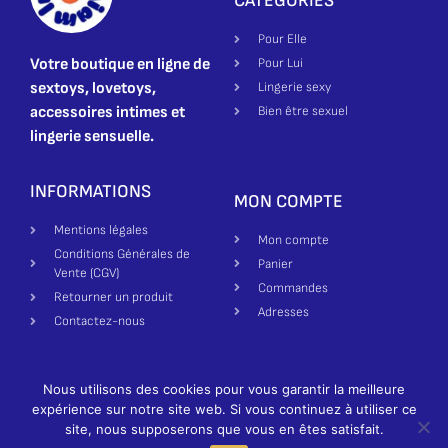
CATÉGORIES
Pour Elle
Votre boutique en ligne de
Pour Lui
sextoys, lovetoys,
Lingerie sexy
accessoires intimes et
Bien être sexuel
lingerie sensuelle.
INFORMATIONS
MON COMPTE
Mentions légales
Mon compte
Conditions Générales de
Panier
Vente (CGV)
Commandes
Retourner un produit
Adresses
Contactez-nous
Nous utilisons des cookies pour vous garantir la meilleure
Création site par Made in Bienne | Luxure Miam ©2025-2026 All
expérience sur notre site web. Si vous continuez à utiliser ce
rights reserved
German
site, nous supposerons que vous en êtes satisfait.