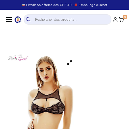
Livraison offerte dès CHF 49.-
Emballage discret
0