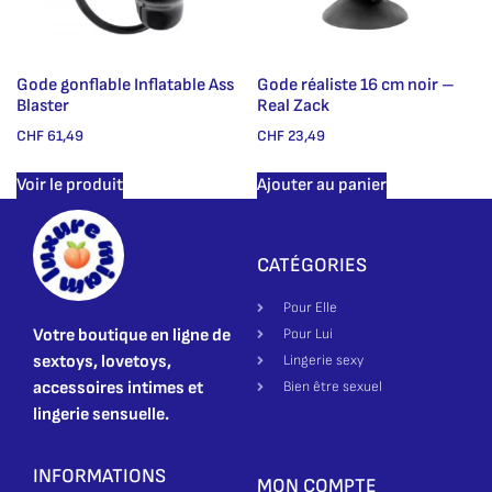
Gode gonflable Inflatable Ass
Gode réaliste 16 cm noir –
Blaster
Real Zack
CHF
61,49
CHF
23,49
Voir le produit
Ajouter au panier
CATÉGORIES
Pour Elle
Votre boutique en ligne de
Pour Lui
sextoys, lovetoys,
Lingerie sexy
accessoires intimes et
Bien être sexuel
lingerie sensuelle.
INFORMATIONS
MON COMPTE