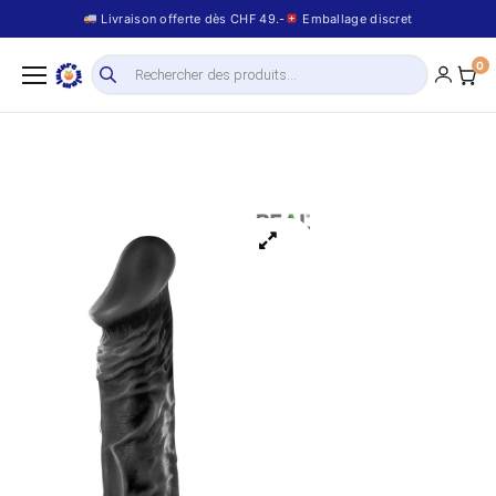
Livraison offerte dès CHF 49.-
Emballage discret
0