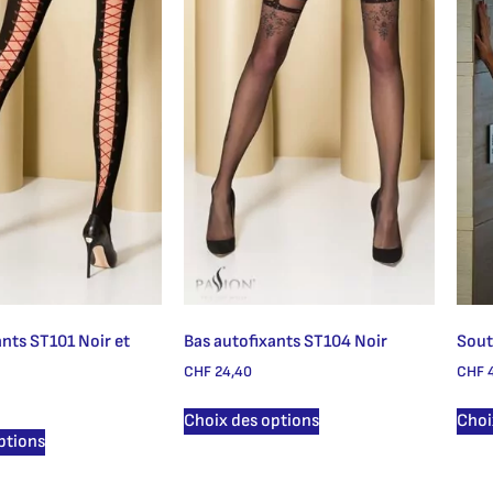
ants ST101 Noir et
Bas autofixants ST104 Noir
Sout
CHF
24,40
CHF
4
Choix des options
Choi
ptions