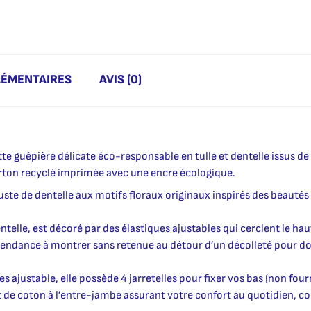
LÉMENTAIRES
AVIS (0)
e guêpière délicate éco-responsable en tulle et dentelle issus de f
carton recyclé imprimée avec une encre écologique.
uste de dentelle aux motifs floraux originaux inspirés des beautés d
lle, est décoré par des élastiques ajustables qui cerclent le haut 
 tendance à montrer sans retenue au détour d’un décolleté pour d
 ajustable, elle possède 4 jarretelles pour fixer vos bas (non fourn
set de coton à l’entre-jambe assurant votre confort au quotidien, 