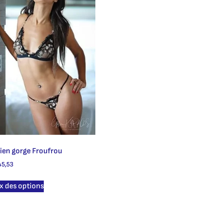
ien gorge Froufrou
5,53
x des options