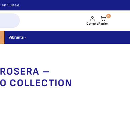
t en Suisse
0
Compte
Panier
Vibrants
DROSERA –
CO COLLECTION