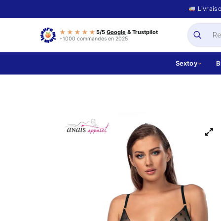
Livrais
★★★★★
5/5
Google
& Trustpilot
+1000 commandes en 2025
Sextoy
B