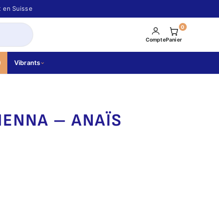
t en Suisse
0
Compte
Panier
Vibrants
IENNA – ANAÏS