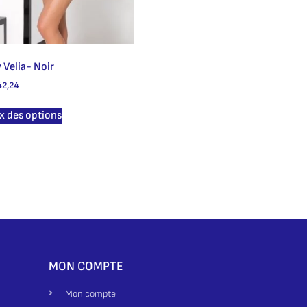
 Velia- Noir
2,24
x des options
MON COMPTE
Mon compte