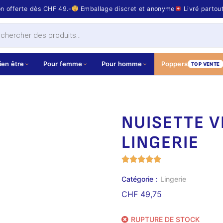
on offerte dès CHF 49.-
Emballage discret et anonyme
Livré partou
ien être
Pour femme
Pour homme
Poppers
TOP VENTE
NUISETTE V
LINGERIE
Catégorie :
Lingerie
CHF
49,75
RUPTURE DE STOCK