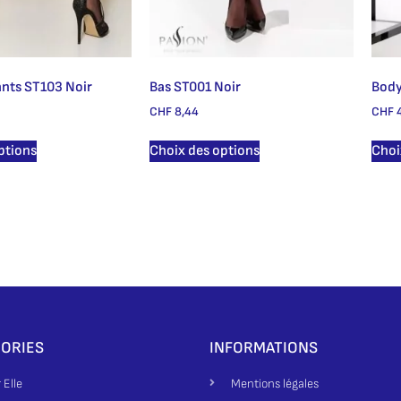
ants ST103 Noir
Bas ST001 Noir
Body
CHF
8,44
CHF
4
ptions
Choix des options
Choi
ORIES
INFORMATIONS
 Elle
Mentions légales