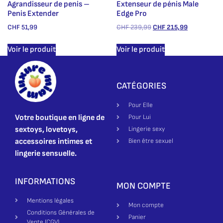
Agrandisseur de penis –
Extenseur de pénis Male
Penis Extender
Edge Pro
CHF
51,99
CHF
239,99
CHF
215,99
Voir le produit
Voir le produit
CATÉGORIES
Pour Elle
Votre boutique en ligne de
Pour Lui
sextoys, lovetoys,
Lingerie sexy
accessoires intimes et
Bien être sexuel
lingerie sensuelle.
INFORMATIONS
MON COMPTE
Mentions légales
Mon compte
Conditions Générales de
Panier
Vente (CGV)