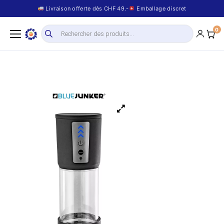
Livraison offerte dès CHF 49.-
Emballage discret
0