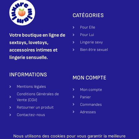
CATÉGORIES
Pour Elle
Votre boutique en ligne de
Pour Lui
sextoys, lovetoys,
Lingerie sexy
accessoires intimes et
Bien être sexuel
lingerie sensuelle.
INFORMATIONS
MON COMPTE
Mentions légales
Mon compte
Conditions Générales de
Panier
Vente (CGV)
Commandes
Retourner un produit
Adresses
Contactez-nous
Nous utilisons des cookies pour vous garantir la meilleure
Création site par Made in Bienne | Luxure Miam ©2025-2026 All