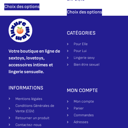
Choix des options
Choix des options
CATÉGORIES
Pour Elle
Votre boutique en ligne de
Pour Lui
sextoys, lovetoys,
Lingerie sexy
accessoires intimes et
Bien être sexuel
lingerie sensuelle.
INFORMATIONS
MON COMPTE
Mentions légales
Mon compte
Conditions Générales de
Panier
Vente (CGV)
Commandes
Retourner un produit
Adresses
Contactez-nous