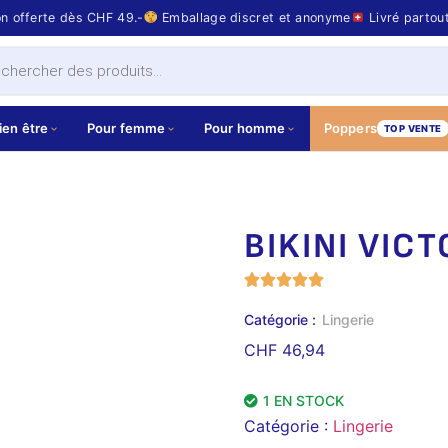
on offerte dès CHF 49.-
Emballage discret et anonyme
Livré partou
ien être
Pour femme
Pour homme
Poppers
TOP VENTE
BIKINI VIC
Catégorie :
Lingerie
CHF
46,94
1 EN STOCK
Catégorie :
Lingerie