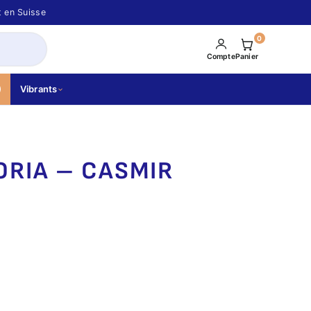
t en Suisse
0
Compte
Panier
Vibrants
TORIA – CASMIR