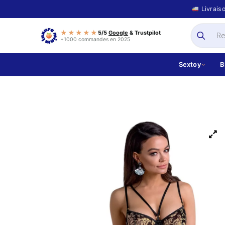
Livrais
★★★★★
5/5
Google
& Trustpilot
+1000 commandes en 2025
Sextoy
B