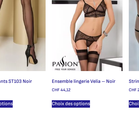
ants ST103 Noir
Ensemble lingerie Velia – Noir
Stri
CHF
44,12
CHF
2
ptions
Choix des options
Choi