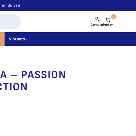
t en Suisse
0
Compte
Panier
Vibrants
A – PASSION
CTION