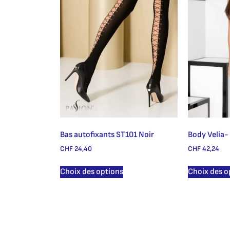
Bas autofixants ST101 Noir
Body Velia-
CHF
24,40
CHF
42,24
Choix des options
Choix des o