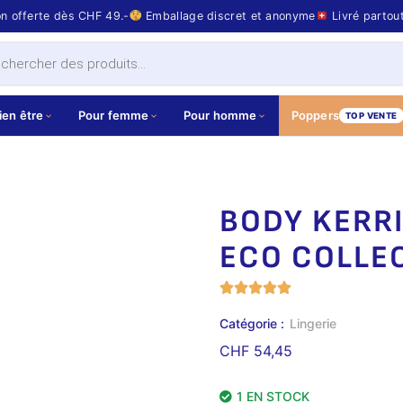
on offerte dès CHF 49.-
Emballage discret et anonyme
Livré partou
ien être
Pour femme
Pour homme
Poppers
TOP VENTE
BODY KERRI
ECO COLLE
Catégorie :
Lingerie
CHF
54,45
1 EN STOCK