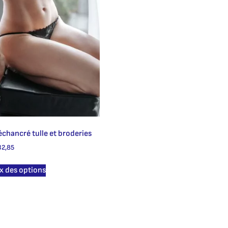
 échancré tulle et broderies
2,85
x des options