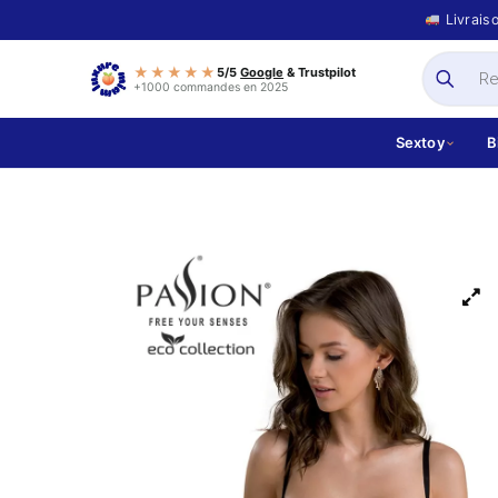
Livrais
★★★★★
5/5
Google
& Trustpilot
+1000 commandes en 2025
Sextoy
B