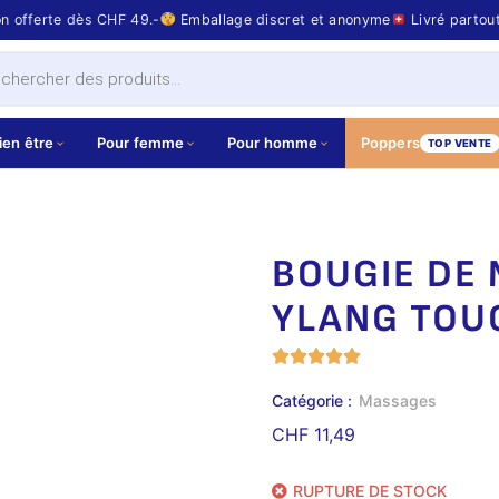
on offerte dès CHF 49.-
Emballage discret et anonyme
Livré partou
ien être
Pour femme
Pour homme
Poppers
TOP VENTE
BOUGIE DE
YLANG TOU
Catégorie :
Massages
CHF
11,49
RUPTURE DE STOCK