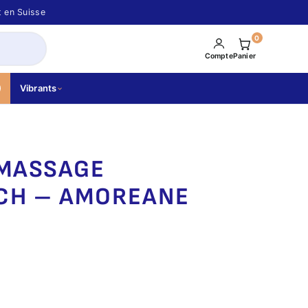
t en Suisse
0
Compte
Panier
Vibrants
 MASSAGE
CH – AMOREANE