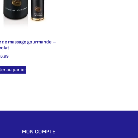
e de massage gourmande –
olat
6,99
ter au panier
MON COMPTE