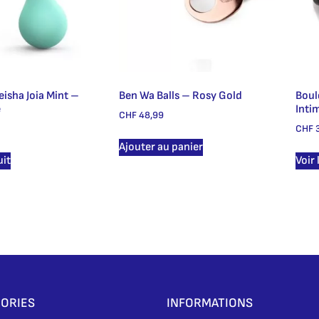
eisha Joia Mint –
Ben Wa Balls – Rosy Gold
Boul
e
Inti
CHF
48,99
CHF
3
Ajouter au panier
uit
Voir 
ORIES
INFORMATIONS