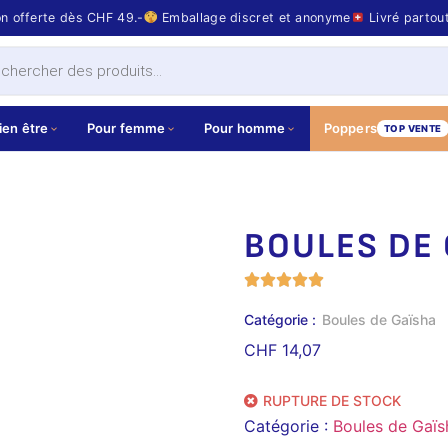
on offerte dès CHF 49.-
Emballage discret et anonyme
Livré partou
ien être
Pour femme
Pour homme
Poppers
TOP VENTE
BOULES DE 
Catégorie :
Boules de Gaïsha
CHF
14,07
RUPTURE DE STOCK
Catégorie :
Boules de Gaïs