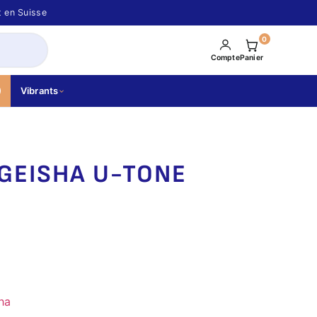
t en Suisse
0
Compte
Panier
Vibrants
GEISHA U-TONE
ha