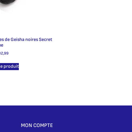
es de Geisha noires Secret
me
2,99
le produit
MON COMPTE