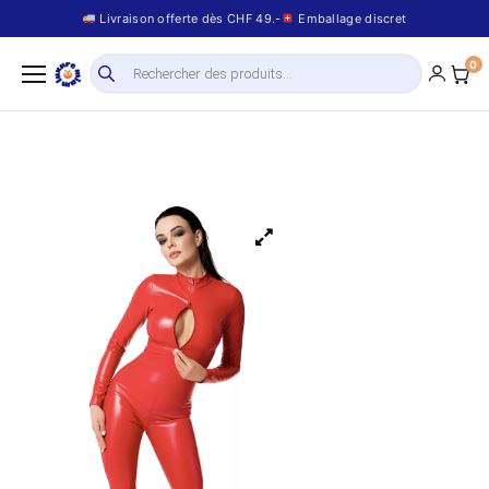
Livraison offerte dès CHF 49.-
Emballage discret
0