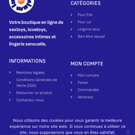
CATÉGORIES
Pour Elle
Votre boutique en ligne de
Pour Lui
sextoys, lovetoys,
Lingerie sexy
accessoires intimes et
Bien être sexuel
lingerie sensuelle.
INFORMATIONS
MON COMPTE
Mentions légales
Mon compte
Conditions Générales de
Panier
Vente (CGV)
Commandes
Retourner un produit
Adresses
Contactez-nous
Nous utilisons des cookies pour vous garantir la meilleure
Création site par Made in Bienne | Luxure Miam ©2025-2026 All
expérience sur notre site web. Si vous continuez à utiliser ce
rights reserved
German
site, nous supposerons que vous en êtes satisfait.