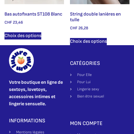
Bas autofixants ST108 Blanc
String double lanières en
tulle
CHF
23,46
CHF
26,28
Choix des options
Choix des options
CATÉGORIES
Pour Elle
Votre boutique en ligne de
Pour Lui
sextoys, lovetoys,
Lingerie sexy
accessoires intimes et
Bien être sexuel
lingerie sensuelle.
INFORMATIONS
MON COMPTE
Mentions légales