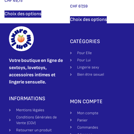
CHF
49,75
CHF
67,59
Choix des options
Choix des options
CATÉGORIES
Pour Elle
Votre boutique en ligne de
Pour Lui
sextoys, lovetoys,
Lingerie sexy
accessoires intimes et
Bien être sexuel
lingerie sensuelle.
INFORMATIONS
MON COMPTE
Mentions légales
Mon compte
Conditions Générales de
Panier
Vente (CGV)
Commandes
Retourner un produit