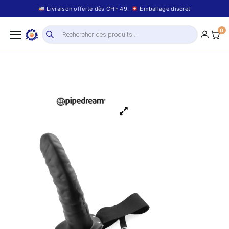
Livraison offerte dès CHF 49.-
Emballage discret
0