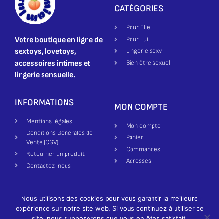
CATÉGORIES
Pour Elle
Votre boutique en ligne de
Pour Lui
sextoys, lovetoys,
Lingerie sexy
accessoires intimes et
Bien être sexuel
lingerie sensuelle.
INFORMATIONS
MON COMPTE
Mentions légales
Mon compte
Conditions Générales de
Panier
Vente (CGV)
Commandes
Retourner un produit
Adresses
Contactez-nous
Nous utilisons des cookies pour vous garantir la meilleure
Création site par Made in Bienne | Luxure Miam ©2025-2026 All
expérience sur notre site web. Si vous continuez à utiliser ce
rights reserved
German
site, nous supposerons que vous en êtes satisfait.