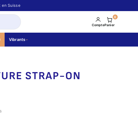
t en Suisse
0
Compte
Panier
Vibrants
TURE STRAP-ON
s