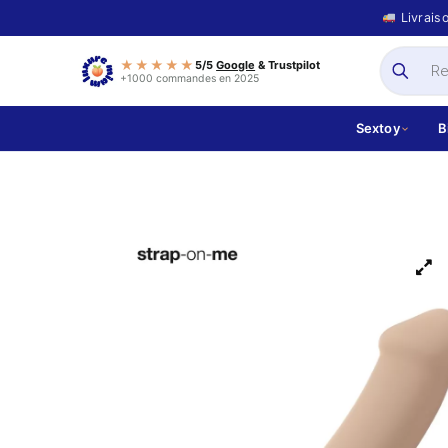
Livrais
★★★★★
5/5
Google
& Trustpilot
+1000 commandes en 2025
Sextoy
B