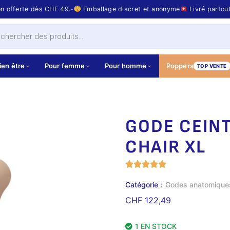
on offerte dès CHF 49.-
Emballage discret et anonyme
Livré partou
ien être
Pour femme
Pour homme
Poppers
TOP VENTE
GODE CEIN
CHAIR XL
Catégorie :
Godes anatomique
CHF
122,49
1 EN STOCK