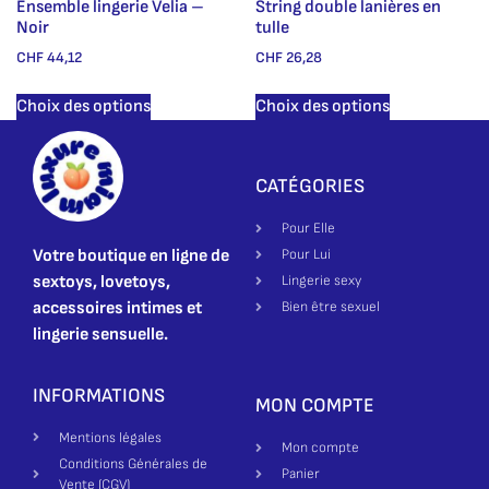
Ensemble lingerie Velia –
String double lanières en
Noir
tulle
CHF
44,12
CHF
26,28
Choix des options
Choix des options
CATÉGORIES
Pour Elle
Votre boutique en ligne de
Pour Lui
sextoys, lovetoys,
Lingerie sexy
accessoires intimes et
Bien être sexuel
lingerie sensuelle.
INFORMATIONS
MON COMPTE
Mentions légales
Mon compte
Conditions Générales de
Panier
Vente (CGV)