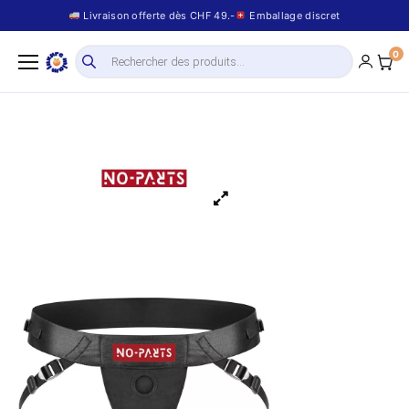
Livraison offerte dès CHF 49.-
Emballage discret
0