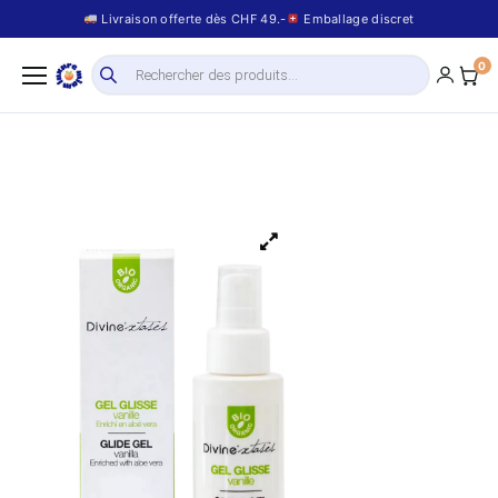
Livraison offerte dès CHF 49.-
Emballage discret
0