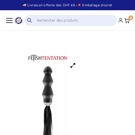
Livraison offerte dès CHF 49.-
Emballage discret
0