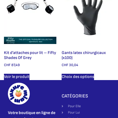
Kit d’attaches pour lit – Fifty
Gants latex chirurgicaux
Shades Of Grey
(x100)
CHF
87,49
CHF
30,04
Voir le produit
Choix des options
CATÉGORIES
Pour Elle
Votre boutique en ligne de
Pour Lui