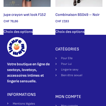
Jupe crayon wet look F152
Combinaison BS049 – Noir
CHF
78,86
CHF
17,83
Choix des options
Choix des options
CATÉGORIES
Pour Elle
Votre boutique en ligne de
Pour Lui
sextoys, lovetoys,
Lingerie sexy
accessoires intimes et
Bien être sexuel
lingerie sensuelle.
INFORMATIONS
MON COMPTE
Mentions légales
Mon compte