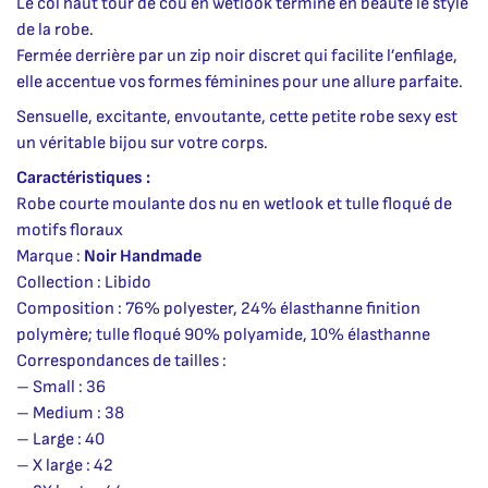
Le col haut tour de cou en wetlook termine en beauté le style
de la robe.
Fermée derrière par un zip noir discret qui facilite l’enfilage,
elle accentue vos formes féminines pour une allure parfaite.
Sensuelle, excitante, envoutante, cette petite robe sexy est
un véritable bijou sur votre corps.
Caractéristiques :
Robe courte moulante dos nu en wetlook et tulle floqué de
motifs floraux
Marque :
Noir Handmade
Collection : Libido
Composition : 76% polyester, 24% élasthanne finition
polymère; tulle floqué 90% polyamide, 10% élasthanne
Correspondances de tailles :
– Small : 36
– Medium : 38
– Large : 40
– X large : 42