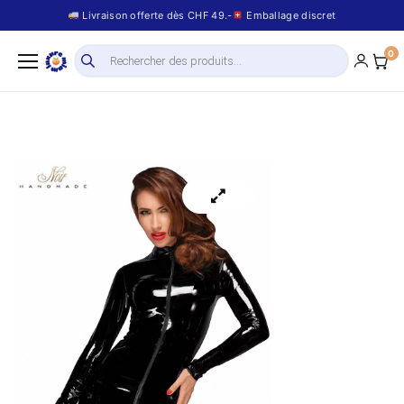
Livraison offerte dès CHF 49.-
Emballage discret
0