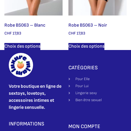
Robe BS063 – Blanc
Robe BS063 – Noir
CHF
17,83
CHF
17,83
Choix des options
Choix des options
CATÉGORIES
Pour Elle
Votre boutique en ligne de
Pour Lui
sextoys, lovetoys,
Lingerie sexy
accessoires intimes et
Bien être sexuel
lingerie sensuelle.
INFORMATIONS
MON COMPTE