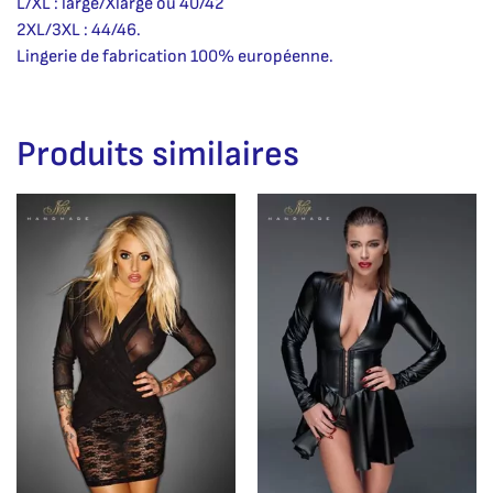
L/XL : large/Xlarge ou 40/42
2XL/3XL : 44/46.
Lingerie de fabrication 100% européenne.
Produits similaires