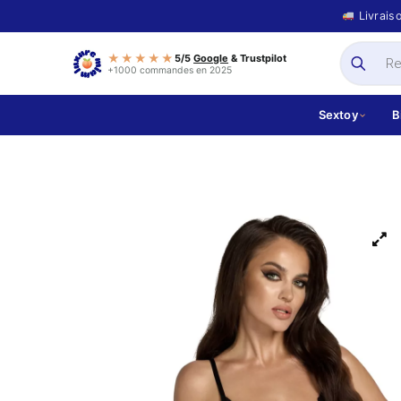
Livrais
★★★★★
5/5
Google
& Trustpilot
+1000 commandes en 2025
Sextoy
B