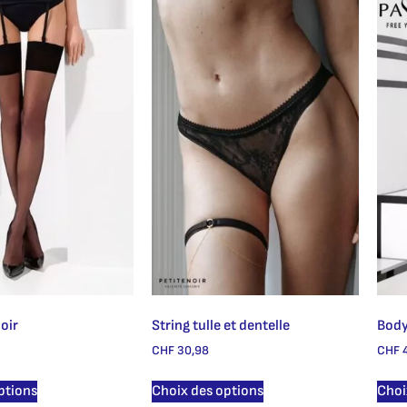
oir
String tulle et dentelle
Body
CHF
30,98
CHF
4
ptions
Choix des options
Choi