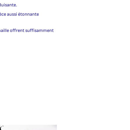
duisante.
ièce aussi étonnante
 maille offrent suffisamment