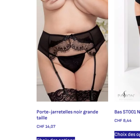
Porte-jarretelles noir grande
Bas ST001 N
taille
CHF
8,44
CHF
14,07
Choix des o