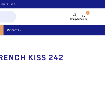
t en Suisse
0
Compte
Panier
Vibrants
RENCH KISS 242