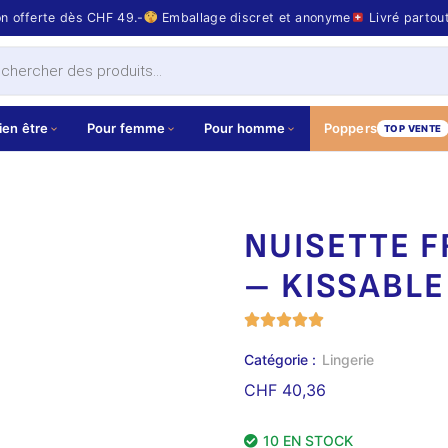
on offerte dès CHF 49.-
Emballage discret et anonyme
Livré partou
ien être
Pour femme
Pour homme
Poppers
TOP VENTE
NUISETTE F
– KISSABLE
Catégorie :
Lingerie
CHF
40,36
10 EN STOCK