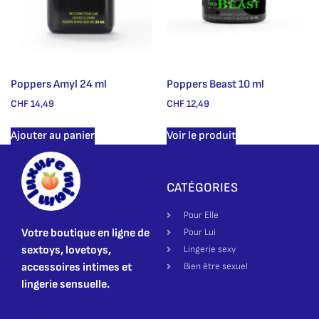
Poppers Amyl 24 ml
Poppers Beast 10 ml
CHF
14,49
CHF
12,49
Ajouter au panier
Voir le produit
CATÉGORIES
Pour Elle
Votre boutique en ligne de
Pour Lui
sextoys, lovetoys,
Lingerie sexy
accessoires intimes et
Bien être sexuel
lingerie sensuelle.