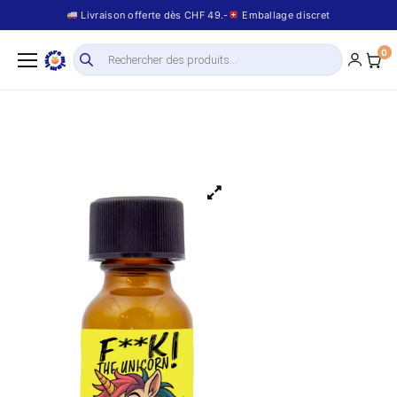
Livraison offerte dès CHF 49.-
Emballage discret
0