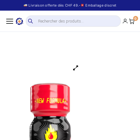
Livraison offerte dès CHF 49.-
Emballage discret
0