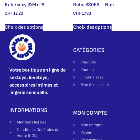
Robe sexy J&M n°8
Robe BS063 – Noir
CHF
12,20
CHF
17,83
Choix des options
Choix des options
CATÉGORIES
Pour Elle
Votre boutique en ligne de
Pour Lui
sextoys, lovetoys,
Lingerie sexy
accessoires intimes et
Bien être sexuel
lingerie sensuelle.
INFORMATIONS
MON COMPTE
Mentions légales
Mon compte
Conditions Générales de
Panier
Vente (CGV)