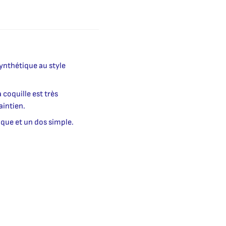
synthétique au style
 coquille est très
aintien.
tique et un dos simple.