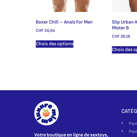
Boxer Chill – Anaïs For Men
Slip Urban 
Mister B
CHF
30,04
CHF
28,16
Choix des options
Choix des o
CATÉG
Pour
Pour
Votre boutique en ligne de sextoys,