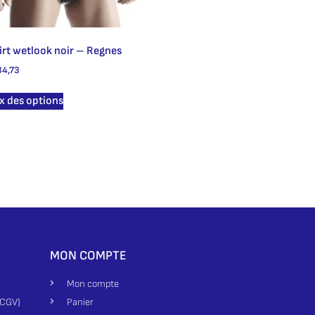
irt wetlook noir – Regnes
4,73
x des options
MON COMPTE
Mon compte
(CGV)
Panier