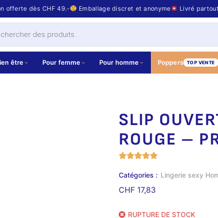
on offerte dès CHF 49.-
Emballage discret et anonyme
Livré partou
ien être
Pour femme
Pour homme
Poppers
TOP VENTE
SLIP OUVER
ROUGE – P
Catégories :
Lingerie sexy H
CHF
17,83
RUPTURE DE STOCK