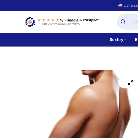
Livrais
★★★★★
5/5
Google
& Trustpilot
+1000 commandes en 2025
Sextoy
B