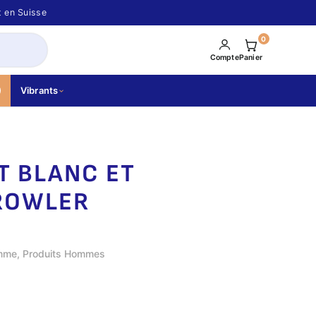
t en Suisse
0
Compte
Panier
Vibrants
T BLANC ET
ROWLER
omme
,
Produits Hommes