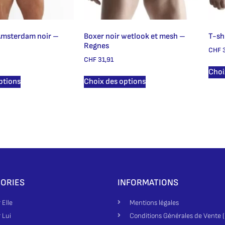
Amsterdam noir –
Boxer noir wetlook et mesh –
T-sh
Regnes
CHF
3
CHF
31,91
Choi
ptions
Choix des options
ORIES
INFORMATIONS
 Elle
Mentions légales
 Lui
Conditions Générales de Vente 