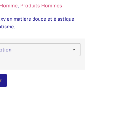
y Homme
,
Produits Hommes
 sexy en matière douce et élastique
otisme.
Alternative:
r