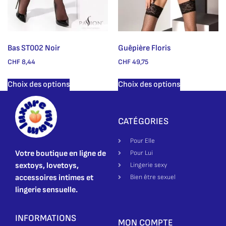
Bas ST002 Noir
Guêpière Floris
CHF
8,44
CHF
49,75
Choix des options
Choix des options
CATÉGORIES
Pour Elle
Votre boutique en ligne de
Pour Lui
sextoys, lovetoys,
Lingerie sexy
accessoires intimes et
Bien être sexuel
lingerie sensuelle.
INFORMATIONS
MON COMPTE