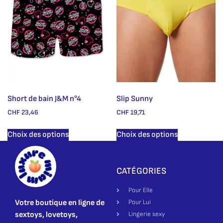
Short de bain J&M n°4
Slip Sunny
CHF
23,46
CHF
19,71
Choix des options
Choix des options
CATÉGORIES
Pour Elle
Votre boutique en ligne de
Pour Lui
sextoys, lovetoys,
Lingerie sexy