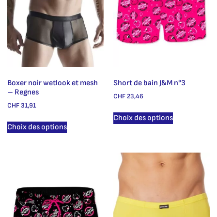
Boxer noir wetlook et mesh
Short de bain J&M n°3
– Regnes
CHF
23,46
CHF
31,91
Choix des options
Choix des options