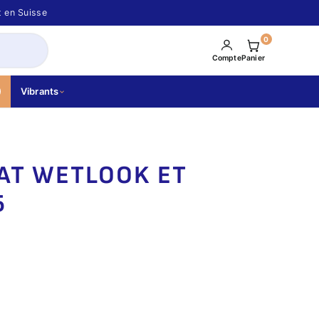
t en Suisse
0
Compte
Panier
Vibrants
AT WETLOOK ET
5