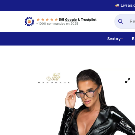
Livrais
★★★★★
5/5
Google
& Trustpilot
+1000 commandes en 2025
Sextoy
B