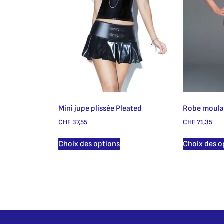
Mini jupe plissée Pleated
Robe moula
CHF
37,55
CHF
71,35
Choix des options
Choix des o