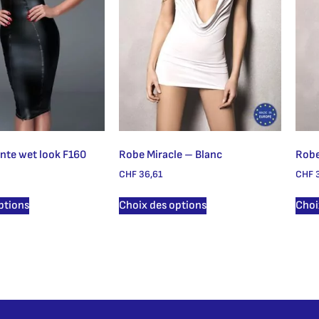
nte wet look F160
Robe Miracle – Blanc
Robe
CHF
36,61
CHF
3
ptions
Choix des options
Choi