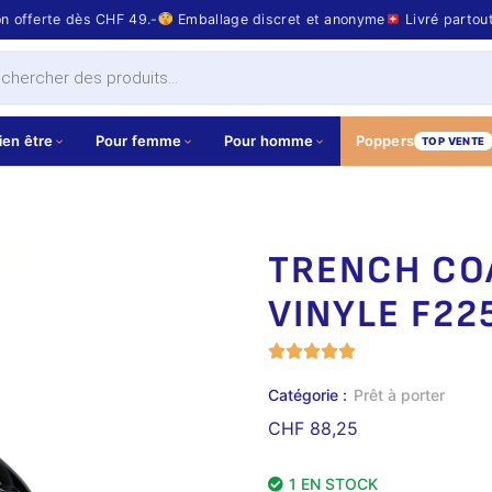
on offerte dès CHF 49.-
Emballage discret et anonyme
Livré partou
ien être
Pour femme
Pour homme
Poppers
TOP VENTE
TRENCH CO
VINYLE F22
Catégorie :
Prêt à porter
CHF
88,25
1 EN STOCK