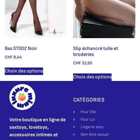
Bas ST002 Noir
Slip échancré tulle et
broderies
CHF
8,44
CHF
32,85
Choix des options
Choix des options
CATÉGORIES
Pour Elle
Votre boutique en ligne de
Pour Lui
sextoys, lovetoys,
Lingerie sexy
accessoires intimes et
Bien être sexuel