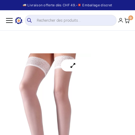
Livraison offerte dès CHF 49.-
Emballage discret
0