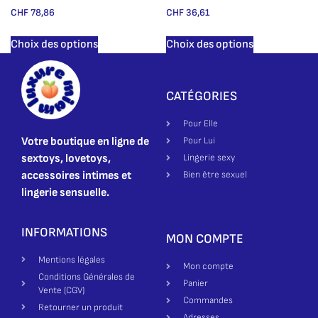
CHF
78,86
CHF
36,61
Choix des options
Choix des options
CATÉGORIES
Pour Elle
Votre boutique en ligne de
Pour Lui
sextoys, lovetoys,
Lingerie sexy
accessoires intimes et
Bien être sexuel
lingerie sensuelle.
INFORMATIONS
MON COMPTE
Mentions légales
Mon compte
Conditions Générales de
Panier
Vente (CGV)
Commandes
Retourner un produit
Adresses