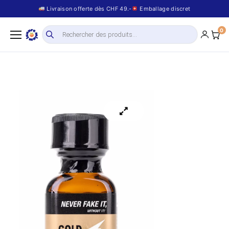
Livraison offerte dès CHF 49.-
Emballage discret
0