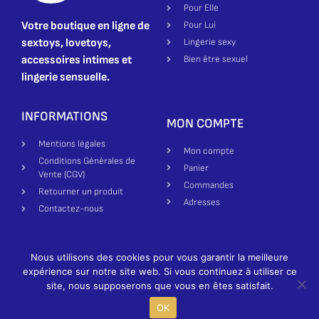
Pour Elle
Votre boutique en ligne de
Pour Lui
sextoys, lovetoys,
Lingerie sexy
accessoires intimes et
Bien être sexuel
lingerie sensuelle.
INFORMATIONS
MON COMPTE
Mentions légales
Mon compte
Conditions Générales de
Panier
Vente (CGV)
Commandes
Retourner un produit
Adresses
Contactez-nous
Nous utilisons des cookies pour vous garantir la meilleure
Création site par Made in Bienne | Luxure Miam ©2025-2026 All
expérience sur notre site web. Si vous continuez à utiliser ce
rights reserved
German
site, nous supposerons que vous en êtes satisfait.
OK
French