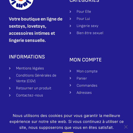
CATÉGORIES
Pour Elle
Votre boutique en ligne de
Pour Lui
sextoys, lovetoys,
Lingerie sexy
accessoires intimes et
Bien être sexuel
lingerie sensuelle.
INFORMATIONS
MON COMPTE
Mentions légales
Mon compte
Conditions Générales de
Panier
Vente (CGV)
Commandes
Retourner un produit
Adresses
Contactez-nous
Nous utilisons des cookies pour vous garantir la meilleure
Création site par Made in Bienne | Luxure Miam ©2025-2026 All
expérience sur notre site web. Si vous continuez à utiliser ce
rights reserved
German
site, nous supposerons que vous en êtes satisfait.