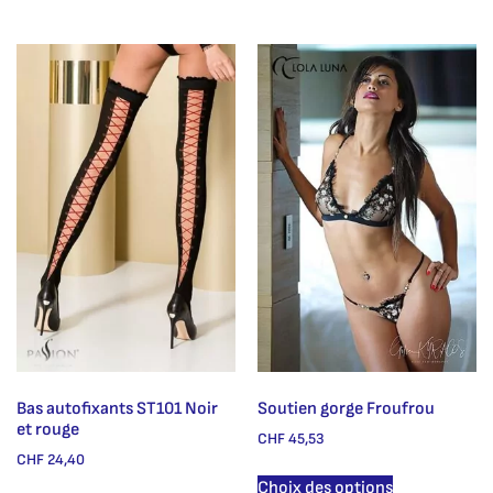
Bas autofixants ST101 Noir
Soutien gorge Froufrou
et rouge
CHF
45,53
CHF
24,40
Choix des options