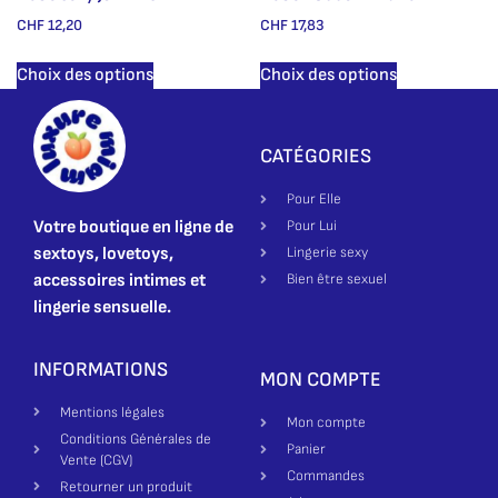
CHF
12,20
CHF
17,83
Choix des options
Choix des options
CATÉGORIES
Pour Elle
Votre boutique en ligne de
Pour Lui
sextoys, lovetoys,
Lingerie sexy
accessoires intimes et
Bien être sexuel
lingerie sensuelle.
INFORMATIONS
MON COMPTE
Mentions légales
Mon compte
Conditions Générales de
Panier
Vente (CGV)
Commandes
Retourner un produit