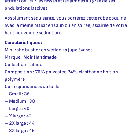
attirer l’oeil sur les fesses et les jambes au grée de ses
ondulations lascives.
Absolument séduisante, vous porterez cette robe coquine
avec le même plaisir en Club ou en soirée, assurée de votre
haut pouvoir de séduction.
Caractéristiques :
Mini robe bustier en wetlook à jupe évasée
Marque :
Noir Handmade
Collection : Libido
Composition : 76% polyester, 24% élasthanne finition
polymère
Correspondances de tailles :
– Small : 36
– Medium : 38
– Large : 40
– X large : 42
– 2X large : 44
– 3X large : 46