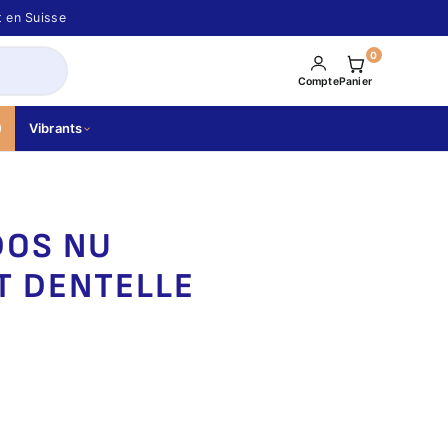
t en Suisse
0
Compte
Panier
Vibrants
DOS NU
T DENTELLE