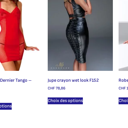
Dernier Tango –
Jupe crayon wet look F152
Robe
CHF
78,86
CHF
1
Choix des options
Choi
ptions