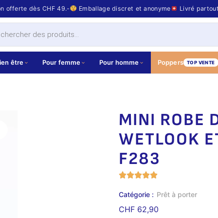
on offerte dès CHF 49.-
Emballage discret et anonyme
Livré partou
ien être
Pour femme
Pour homme
Poppers
TOP VENTE
MINI ROBE 
WETLOOK E
F283
Catégorie :
Prêt à porter
CHF
62,90