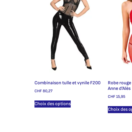
Combinaison tulle et vynile F200
Robe rouge 
Anne d’Alès
CHF
80,27
CHF
15,95
Choix des options
Choix des o