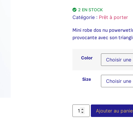
2 EN STOCK
Catégorie :
Prêt à porter
Mini robe dos nu powerwetl
provocante avec son triangle
Color
Size
Ajouter au panie