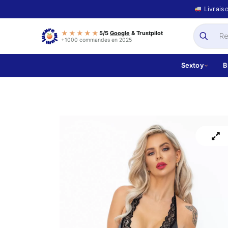
Livrais
★★★★★
5/5
Google
& Trustpilot
+1000 commandes en 2025
Sextoy
B