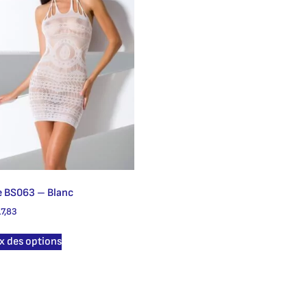
 BS063 – Blanc
7,83
x des options