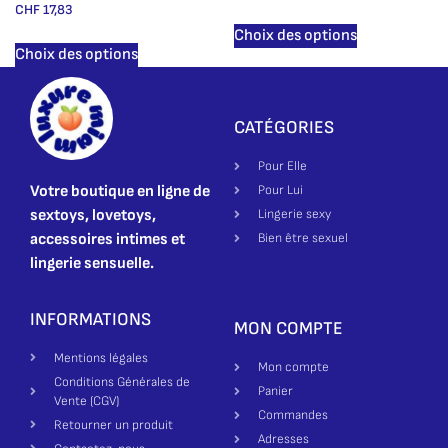
CHF
17,83
Choix des options
Choix des options
CATÉGORIES
Pour Elle
Votre boutique en ligne de
Pour Lui
sextoys, lovetoys,
Lingerie sexy
accessoires intimes et
Bien être sexuel
lingerie sensuelle.
INFORMATIONS
MON COMPTE
Mentions légales
Mon compte
Conditions Générales de
Panier
Vente (CGV)
Commandes
Retourner un produit
Adresses